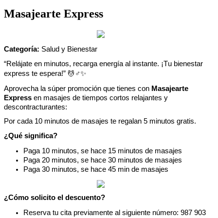
Masajearte Express
Categor
í
a
:
Salud
y
Bienestar
“
Rel
á
jate
en
minutos
,
recarga
energ
í
a
al
instante
.
¡
Tu
bienestar
express
te
espera
!
”

♂
✨
Aprovecha
la
s
ú
per
promoci
ó
n
que
tienes
con
Masajearte
Express
en
masajes
de
tiempos
cortos
relajantes
y
descontracturantes
:
Por
cada
10
minutos
de
masajes
te
regalan
5
minutos
gratis
.
¿
Qu
é
significa
?
Paga
10
minutos
,
se
hace
15
minutos
de
masajes
Paga
20
minutos
,
se
hace
30
minutos
de
masajes
Paga
30
minutos
,
se
hace
45
min
de
masajes
¿
C
ó
mo
solicito
el
descuento
?
Reserva
tu
cita
previamente
al
siguiente
n
ú
mero
:
987
903