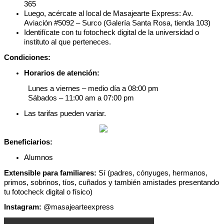
365
Luego
,
ac
é
rcate
al
local
de
Masajearte
Express
:
Av
.
Aviaci
ó
n
#
5092
–
Surco
(
Galer
í
a
Santa
Rosa
,
tienda
103
)
Identif
í
cate
con
tu
fotocheck
digital
de
la
universidad
o
instituto
al
que
perteneces
.
Condiciones
:
Horarios
de
atenci
ó
n
:
Lunes
a
viernes
–
medio
d
í
a
a
08
:
00
pm
S
á
bados
–
11
:
00
am
a
07
:
00
pm
Las
tarifas
pueden
variar
.
Beneficiarios
:
Alumnos
Extensible
para
familiares
:
S
í
(
padres
,
c
ó
nyuges
,
hermanos
,
primos
,
sobrinos
,
t
í
os
,
cu
ñ
ados
y
tambi
é
n
amistades
presentando
tu
fotocheck
digital
o
f
í
sico
)
Instagram
:
@
masajearteexpress