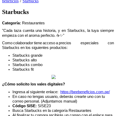
beneficios
Starbucks
Starbucks
Categor
í
a
:
Restaurantes
"
Cada
taza
cuenta
una
historia
,
y
en
Starbucks
,
la
tuya
siempre
empieza
con
el
aroma
perfecto
.
☕
✨
"
Como
colaborador
tiene
acceso
a
precios
especiales
con
Starbucks
en
los
siguientes
productos
:
Starbucks
grande
Starbucks
alto
Starbucks
combo
Starbucks
fit
¿
C
ó
mo
solicito
los
vales
digitales
?
Ingresa
al
siguiente
enlace
:
https
:
/
/
beebeneficios
.
com
.
pe
/
En
caso
no
tengas
usuario
,
deber
á
s
crearte
uno
con
tu
correo
personal
.
(
Adjuntamos
manual
)
C
ó
digo
SISE
:
SISE23
Busca
Starbucks
en
la
categor
í
a
Restaurantes
Al
finalizar
tu
compra
recibir
á
s
un
correo
con
el
enlace
para