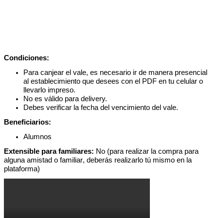
Condiciones
:
Para
canjear
el
vale
,
es
necesario
ir
de
manera
presencial
al
establecimiento
que
desees
con
el
PDF
en
tu
celular
o
llevarlo
impreso
.
No
es
v
á
lido
para
delivery
.
Debes
verificar
la
fecha
del
vencimiento
del
vale
.
Beneficiarios
:
Alumnos
Extensible
para
familiares
:
No
(
para
realizar
la
compra
para
alguna
amistad
o
familiar
,
deber
á
s
realizarlo
t
ú
mismo
en
la
plataforma
)