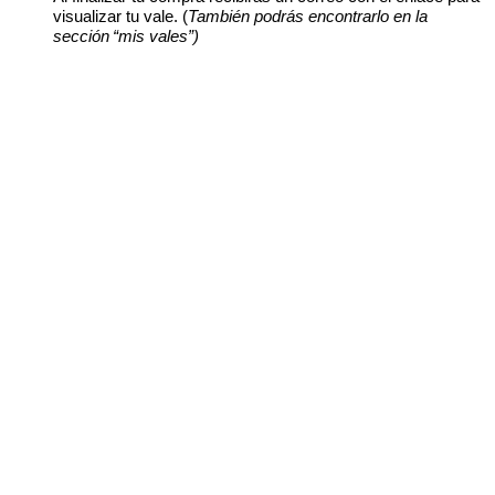
visualizar
tu
vale
.
(
Tambi
é
n
podr
á
s
encontrarlo
en
la
secci
ó
n
“
mis
vales
”
)